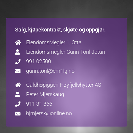
Salg, kjøpekontrakt, skjøte og oppgjør:
EiendomsMegler 1, Otta
Eiendomsmegler Gunn Toril Jotun
991 02500
gunn.toril@em1lg.no
Galdhøpiggen Høyfjellshytter AS​
Peter Mjerskaug
911 31 866
bjmjersk@online.no